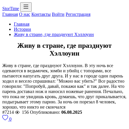
StorTime
Главная
О нас
Контакты
Войти
Регистрация
Главная
Истории
Живу в стране, где празднуют Хэллоуин
Живу в стране, где празднуют
Хэллоуин
Живу в стране, где празднуют Хэллоуин. В эту ночь все
одеваются в ведьмочек, зомби и убийц с топорами, все
пытаются напугать друг друга. И у нас в городе один парень
ходил и весело спрашивал: "Можно вас убить?" Все радостно
говорили: "Попробуй, давай, покажи как" и так далее. На что
парень доставал нож и наносил ножевые ранения. Печально,
что пока не увидишь кровь, думаешь, что друг прикалывается,
подыгрывает этому парню. За ночь он порезал 8 человек,
хорошо, что никто не скончался
#7214
156
Опубликовано:
06.08.2025
0