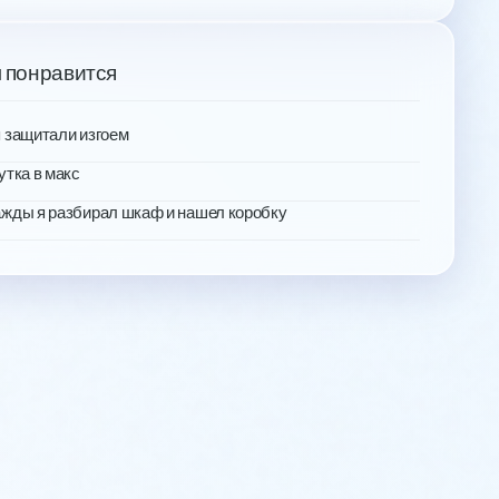
 понравится
 защитали изгоем
утка в макс
жды я разбирал шкаф и нашел коробку