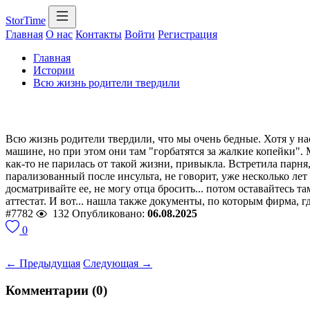
StorTime
Главная
О нас
Контакты
Войти
Регистрация
Главная
Истории
Всю жизнь родители твердили
Всю жизнь родители твердили, что мы очень бедные. Хотя у нас
машине, но при этом они там "горбатятся за жалкие копейки".
как-то не парилась от такой жизни, привыкла. Встретила парня
парализованный после инсульта, не говорит, уже несколько лет 
досматривайте ее, не могу отца бросить... потом оставайтесь т
аттестат. И вот... нашла также документы, по которым фирма, 
#7782
132
Опубликовано:
06.08.2025
0
← Предыдущая
Следующая →
Комментарии (0)