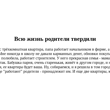
Всю жизнь родители твердили
 трёхкомнатная квартира, папа работает начальником в фирме, а 
 Мне никогда в школу не давали карманных денег, обновки покуп
, полюбила, работает строителем. У него прекрасная семья - ма
так. Бабушка парня, очень старенькая, живёт в другом городе, и
ам, ее квартира будет ваша. Ну, собираемся, и я решила в том гор
где "работают" родители - принадлежит им. И еще две квартиры,