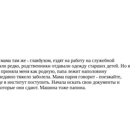
мама там же - главбухом, ездят на работу на служебной
али редко, родственники отдавали одежду старших детей. Но я
ма приняла меня как родную, папа лежит наполовину
 недавно тяжело заболела. Мама парня говорит - поезжайте,
оде в институт поступить. Начала искать свои документы и
 которые они сдают. Машина тоже папина.