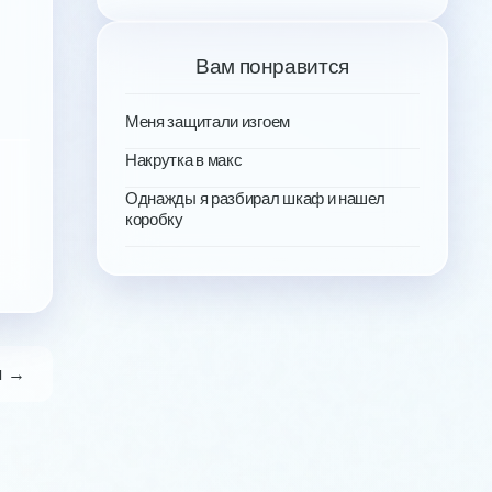
Вам понравится
Меня защитали изгоем
Накрутка в макс
Однажды я разбирал шкаф и нашел
коробку
я →