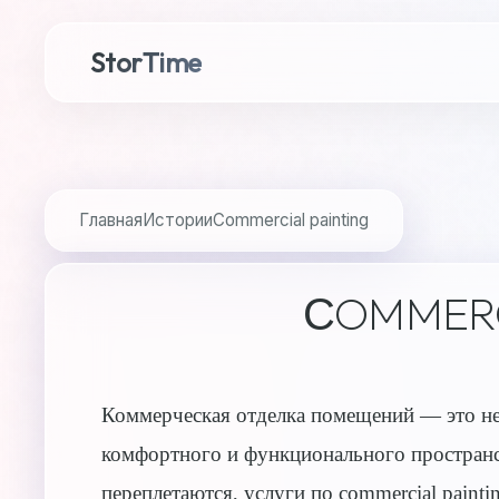
StorTime
Главная
Истории
Сommercial painting
СOMMERC
Коммерческая отделка помещений — это не 
комфортного и функционального пространст
переплетаются, услуги по commercial paintin