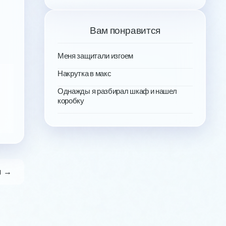
Вам понравится
Меня защитали изгоем
Накрутка в макс
Однажды я разбирал шкаф и нашел
коробку
я →