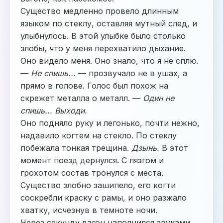
Существо медленно провело длинным
языком по стеклу, оставляя мутный след, и
улыбнулось. В этой улыбке было столько
злобы, что у меня перехватило дыхание.
Оно видело меня. Оно знало, что я не сплю.
—
Не спишь...
— прозвучало не в ушах, а
прямо в голове. Голос был похож на
скрежет металла о металл. —
Один не
спишь... Выходи.
Оно подняло руку и легонько, почти нежно,
надавило когтем на стекло. По стеклу
побежала тонкая трещина.
Дзынь.
В этот
момент поезд дернулся. С лязгом и
грохотом состав тронулся с места.
Существо злобно зашипело, его когти
соскребли краску с рамы, и оно разжало
хватку, исчезнув в темноте ночи.
Через секунду вагон наполнился звуками.