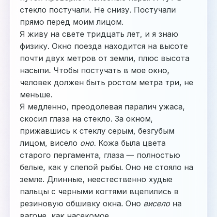
стекло постучали. Не снизу. Постучали
прямо перед моим лицом.
Я живу на свете тридцать лет, и я знаю
физику. Окно поезда находится на высоте
почти двух метров от земли, плюс высота
насыпи. Чтобы постучать в мое окно,
человек должен быть ростом метра три, не
меньше.
Я медленно, преодолевая паралич ужаса,
скосил глаза на стекло. За окном,
прижавшись к стеклу серым, безгубым
лицом, висело
оно
. Кожа была цвета
старого пергамента, глаза — полностью
белые, как у слепой рыбы. Оно не стояло на
земле. Длинные, неестественно худые
пальцы с черными когтями вцепились в
резиновую обшивку окна. Оно
висело
на
вагоне, как насекомое.