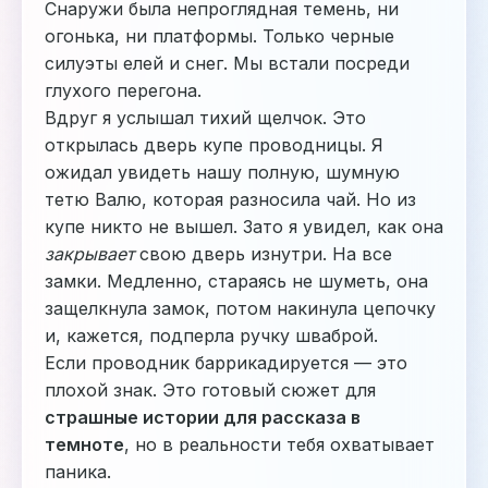
Снаружи была непроглядная темень, ни
огонька, ни платформы. Только черные
силуэты елей и снег. Мы встали посреди
глухого перегона.
Вдруг я услышал тихий щелчок. Это
открылась дверь купе проводницы. Я
ожидал увидеть нашу полную, шумную
тетю Валю, которая разносила чай. Но из
купе никто не вышел. Зато я увидел, как она
закрывает
свою дверь изнутри. На все
замки. Медленно, стараясь не шуметь, она
защелкнула замок, потом накинула цепочку
и, кажется, подперла ручку шваброй.
Если проводник баррикадируется — это
плохой знак. Это готовый сюжет для
страшные истории для рассказа в
темноте
, но в реальности тебя охватывает
паника.