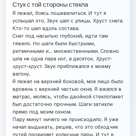
Стук с той стороны стекла
Я лежал, боясь пошевелиться. И тут я
услышал это. Звук шел с улицы. Хруст снега.
Кто-то шел вдоль состава.
Снег под насыпью глубокий, идти там
тяжело. Но шаги были быстрыми,
ритмичными и... множественными. Словно
шла не одна пара ног, а десяток.
Хруст-
хруст-хруст.
Звук приближался к моему
вагону.
Я лежал на верхней боковой, мое лицо было
вровень с верхней частью окна. Я вжался в
матрас, молясь, чтобы двойной стеклопакет
был достаточно прочным. Шаги затихли
прямо под моим окном.
Пару минут ничего не происходило. Я уже
начал выдыхать, решив, что это обходчик
путей проверяет колесные пары. И тут в