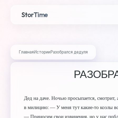
StorTime
Главная
Истории
Разобрался дедуля
РАЗОБР
Дед на даче. Ночью просыпается, смотрит, 
в милицию: — У меня тут какие-то козлы в
— Приносим свои извинения, но у нас побл