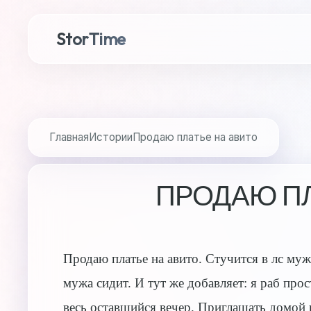
StorTime
Главная
Истории
Продаю платье на авито
ПРОДАЮ ПЛ
Продаю платье на авито. Стучится в лс му
мужа сидит. И тут же добавляет: я раб прос
весь оставшийся вечер. Приглашать домой 