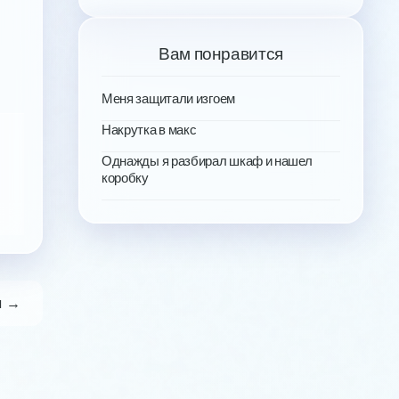
Вам понравится
Меня защитали изгоем
Накрутка в макс
Однажды я разбирал шкаф и нашел
коробку
я →