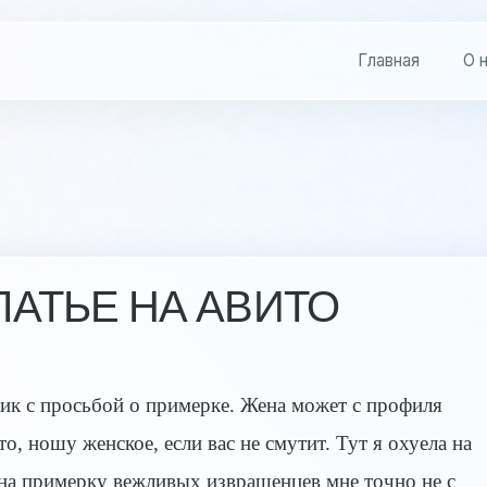
Главная
О 
АТЬЕ НА АВИТО
жик с просьбой о примерке. Жена может с профиля
то, ношу женское, если вас не смутит. Тут я охуела на
на примерку вежливых извращенцев мне точно не с