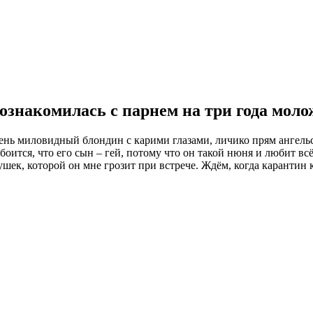
ознакомилась с парнем на три года моло
чень миловидный блондин с карими глазами, личико прям ангель
оится, что его сын – гей, потому что он такой нюня и любит всё
шек, которой он мне грозит при встрече. Ждём, когда карантин к