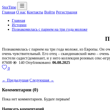
StorTime
Главная
О нас
Контакты
Войти
Регистрация
Главная
Истории
Познакомилась с парнем на три года моложе
П
Познакомилась с парнем на три года моложе, из Европы. Он о
очень чувствительный. Его отец – скандинавский мачо – очень б
постели садист/доминант, и у него коллекция розовых секс-игру
#7608
140
Опубликовано:
06.08.2025
0
← Предыдущая
Следующая →
Комментарии (0)
Пока нет комментариев. Будьте первым!
Написать комментарий