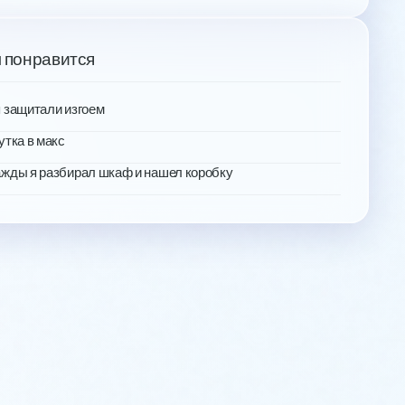
 понравится
 защитали изгоем
утка в макс
жды я разбирал шкаф и нашел коробку