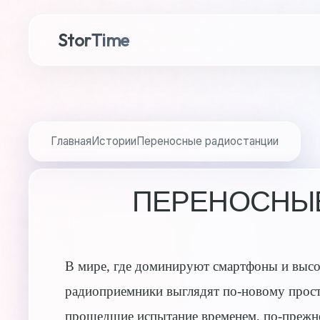
StorTime
Главная
Истории
Переносные радиостанции
ПЕРЕНОСНЫ
В мире, где доминируют смартфоны и выс
радиоприемники выглядят по-новому прост
прошедшие испытание временем, по-прежне