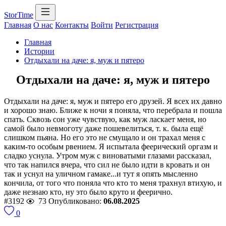
StorTime
Главная
О нас
Контакты
Войти
Регистрация
Главная
Истории
Отдыхали на даче: я, муж и пятеро
Отдыхали на даче: я, муж и пятеро
Отдыхали на даче: я, муж и пятеро его друзей. Я всех их давно
и хорошо знаю. Ближе к ночи я поняла, что перебрала и пошла
спать. Сквозь сон уже чувствую, как муж ласкает меня, но
самой было невмоготу даже пошевелиться, т. к. была ещё
слишком пьяна. Но его это не смущало и он трахал меня с
каким-то особым рвением. Я испытала феерический оргазм и
сладко уснула. Утром муж с виноватыми глазами рассказал,
что так напился вчера, что сил не было идти в кровать и он
так и уснул на уличном гамаке...и тут я опять мысленно
кончила, от того что поняла что кто то меня трахнул втихую, и
даже незнаю кто, ну это было круто и феерично.
#3192
73
Опубликовано:
06.08.2025
0