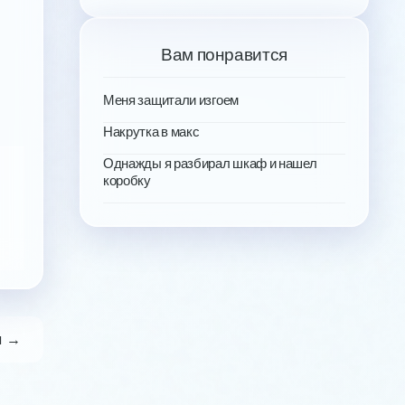
Вам понравится
Меня защитали изгоем
Накрутка в макс
Однажды я разбирал шкаф и нашел
коробку
я →