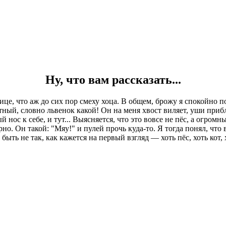
Ну, что вам рассказать...
ице, что аж до сих пор смеху хоца. В общем, брожу я спокойно п
тный, словно львенок какой! Он на меня хвост виляет, уши прибл
нос к себе, и тут... Выясняется, что это вовсе не пёс, а огромн
ерно. Он такой: "Мяу!" и пулей прочь куда-то. Я тогда понял, что
быть не так, как кажется на первый взгляд — хоть пёс, хоть кот, х