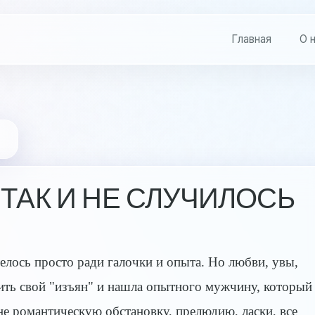
Главная
О 
 ТАК И НЕ СЛУЧИЛОСЬ
телось просто ради галочки и опыта. Но любви, увы,
вить свой "изъян" и нашла опытного мужчину, который
не романтическую обстановку, прелюдию, ласки, все