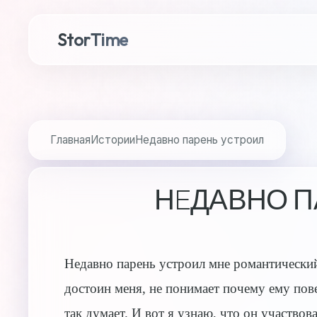
StorTime
Главная
Истории
Нeдавно парень устроил
НEДАВНО П
Нeдавно парень устроил мне романтический 
достоин меня, не понимает почему ему пов
так думает. И вот я узнаю, что он участвов