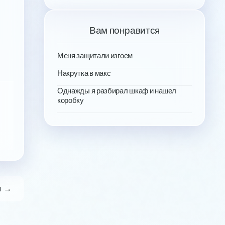
Вам понравится
Меня защитали изгоем
Накрутка в макс
Однажды я разбирал шкаф и нашел
коробку
я →