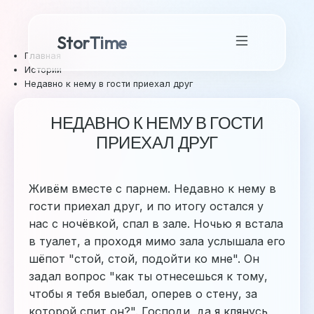
StorTime
Главная
Истории
Недавно к нему в гости приехал друг
НЕДАВНО К НЕМУ В ГОСТИ
ПРИЕХАЛ ДРУГ
Живём вместе с парнем. Недавно к нему в
гости приехал друг, и по итогу остался у
нас с ночёвкой, спал в зале. Ночью я встала
в туалет, а проходя мимо зала услышала его
шёпот "стой, стой, подойти ко мне". Он
задал вопрос "как ты отнесешься к тому,
чтобы я тебя выебал, оперев о стену, за
которой спит он?". Господи, да я клянусь