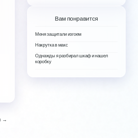
Вам понравится
Меня защитали изгоем
Накрутка в макс
Однажды я разбирал шкаф и нашел
коробку
я →