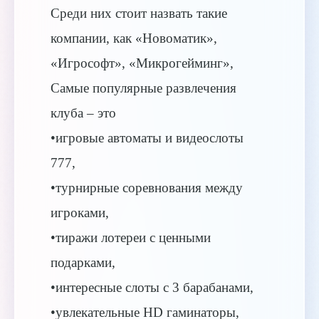
Среди них стоит назвать такие
компании, как «Новоматик»,
«Игрософт», «Микрогейминг»,
Самые популярные развлечения
клуба – это
•игровые автоматы и видеослоты
777,
•турнирные соревнования между
игроками,
•тиражи лотереи с ценными
подарками,
•интересные слоты с 3 барабанами,
•увлекательные HD гаминаторы,