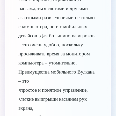
наслаждаться слотами и другими
азартными развлечениями не только
с компьютера, но и с мобильных
девайсов. Для большинства игроков
– это очень удобно, поскольку
просиживать время за монитором
компьютера – утомительно.
Преимущества мобильного Вулкана
– это
•простое и понятное управление,
•легкие выигрыши касанием рук
экрана,