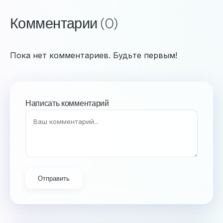
Комментарии (0)
Пока нет комментариев. Будьте первым!
Написать комментарий
Отправить