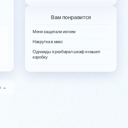
Вам понравится
Меня защитали изгоем
Накрутка в макс
Однажды я разбирал шкаф и нашел
коробку
я →