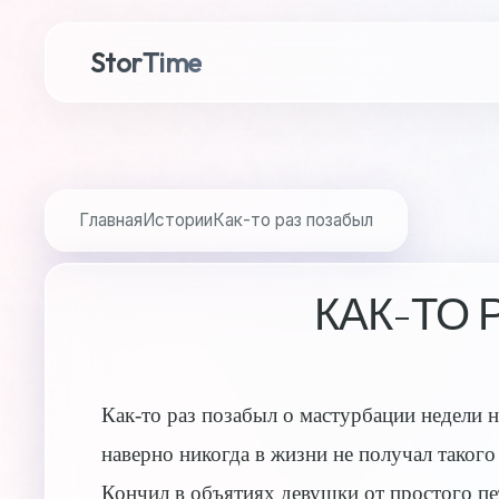
StorTime
Главная
Истории
Как-то раз позабыл
КАК-ТО 
Как-то раз позабыл о мастурбации недели н
наверно никогда в жизни не получал такого 
Кончил в объятиях девушки от простого пет