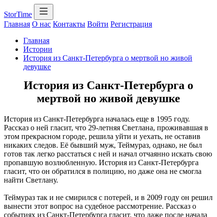
StorTime
Главная
О нас
Контакты
Войти
Регистрация
Главная
Истории
История из Санкт-Петербурга о мертвой но живой
девушке
История из Санкт-Петербурга о
мертвой но живой девушке
История из Санкт-Петербурга началась еще в 1995 году.
Рассказ о ней гласит, что 29-летняя Светлана, проживавшая в
этом прекрасном городе, решила уйти и уехать, не оставив
никаких следов. Её бывший муж, Теймураз, однако, не был
готов так легко расстаться с ней и начал отчаянно искать свою
пропавшую возлюбленную. История из Санкт-Петербурга
гласит, что он обратился в полицию, но даже она не смогла
найти Светлану.
Теймураз так и не смирился с потерей, и в 2009 году он решил
вынести этот вопрос на судебное рассмотрение. Рассказ о
событиях из Санкт-Петербурга гласит, что даже после начала