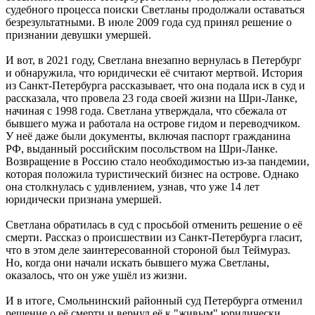
судебного процесса поиски Светланы продолжали оставаться
безрезультатными. В июле 2009 года суд принял решение о
признании девушки умершей.
И вот, в 2021 году, Светлана внезапно вернулась в Петербург
и обнаружила, что юридически её считают мертвой. История
из Санкт-Петербурга рассказывает, что она подала иск в суд и
рассказала, что провела 23 года своей жизни на Шри-Ланке,
начиная с 1998 года. Светлана утверждала, что сбежала от
бывшего мужа и работала на острове гидом и переводчиком.
У неё даже были документы, включая паспорт гражданина
РФ, выданный российским посольством на Шри-Ланке.
Возвращение в Россию стало необходимостью из-за пандемии,
которая положила туристический бизнес на острове. Однако
она столкнулась с удивлением, узнав, что уже 14 лет
юридически признана умершей.
Светлана обратилась в суд с просьбой отменить решение о её
смерти. Рассказ о происшествии из Санкт-Петербурга гласит,
что в этом деле заинтересованной стороной был Теймураз.
Но, когда они начали искать бывшего мужа Светланы,
оказалось, что он уже ушёл из жизни.
И в итоге, Смольнинский районный суд Петербурга отменил
решение о её смерти и вернул её к "живым" юридически.