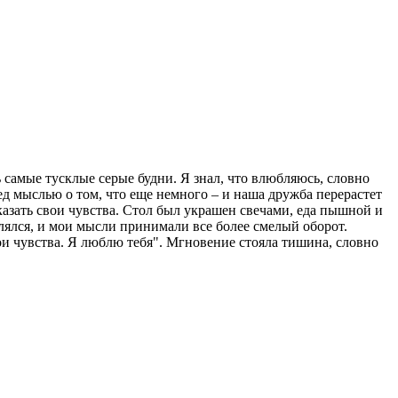
самые тусклые серые будни. Я знал, что влюбляюсь, словно
д мыслью о том, что еще немного – и наша дружба перерастет
казать свои чувства. Стол был украшен свечами, еда пышной и
лялся, и мои мысли принимали все более смелый оборот.
ои чувства. Я люблю тебя". Мгновение стояла тишина, словно