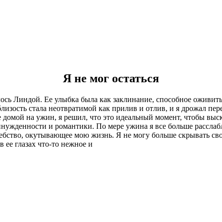
Я не мог остаться
сь Линдой. Ее улыбка была как заклинание, способное оживить 
зость стала неотвратимой как прилив и отлив, и я дрожал пере
е домой на ужин, я решил, что это идеальный момент, чтобы выс
инужденности и романтики. По мере ужина я все больше расслаб
лшебство, окутывающее мою жизнь. Я не могу больше скрывать св
в ее глазах что-то нежное и