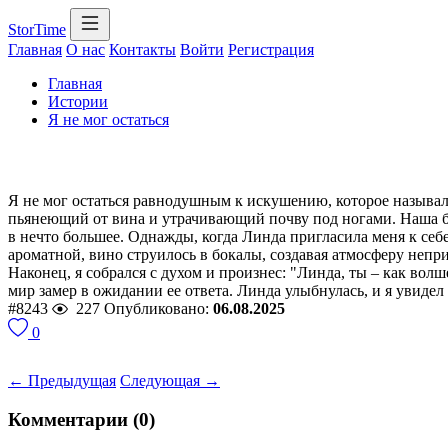
StorTime
Главная
О нас
Контакты
Войти
Регистрация
Главная
Истории
Я не мог остаться
Я не мог остаться равнодушным к искушению, которое называло
пьянеющий от вина и утрачивающий почву под ногами. Наша бли
в нечто большее. Однажды, когда Линда пригласила меня к себ
ароматной, вино струилось в бокалы, создавая атмосферу непр
Наконец, я собрался с духом и произнес: "Линда, ты – как во
мир замер в ожидании ее ответа. Линда улыбнулась, и я увидел 
#8243
227
Опубликовано:
06.08.2025
0
← Предыдущая
Следующая →
Комментарии (0)