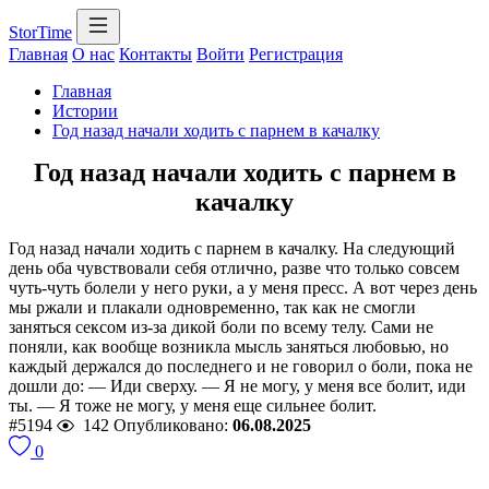
StorTime
Главная
О нас
Контакты
Войти
Регистрация
Главная
Истории
Год назад начали ходить с парнем в качалку
Год назад начали ходить с парнем в
качалку
Год назад начали ходить с парнем в качалку. На следующий
день оба чувствовали себя отлично, разве что только совсем
чуть-чуть болели у него руки, а у меня пресс. А вот через день
мы ржали и плакали одновременно, так как не смогли
заняться сексом из-за дикой боли по всему телу. Сами не
поняли, как вообще возникла мысль заняться любовью, но
каждый держался до последнего и не говорил о боли, пока не
дошли до: — Иди сверху. — Я не могу, у меня все болит, иди
ты. — Я тоже не могу, у меня еще сильнее болит.
#5194
142
Опубликовано:
06.08.2025
0