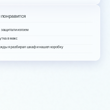
 понравится
 защитали изгоем
утка в макс
жды я разбирал шкаф и нашел коробку