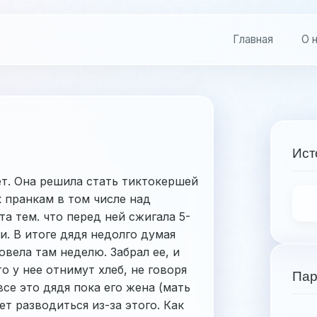
Главная
О 
Ист
 лет. Она решила стать тиктокершей
 пранкам в том числе над
а тем. что перед ней сжигала 5-
и. В итоге дядя недолго думая
овела там неделю. Забрал ее, и
о у нее отнимут хлеб, не говоря
Пар
все это дядя пока его жена (мать
ет разводиться из-за этого. Как