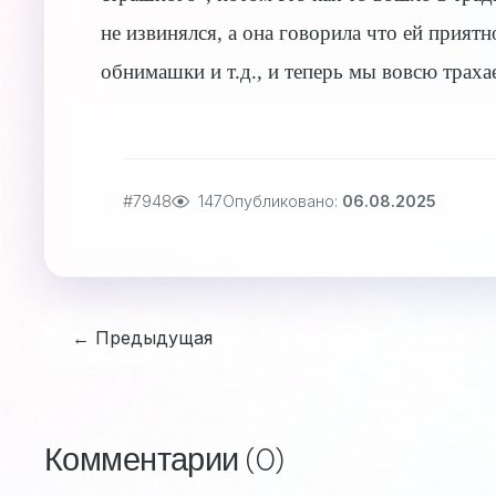
не извинялся, а она говорила что ей прият
обнимашки и т.д., и теперь мы вовсю трахае
#7948
147
Опубликовано:
06.08.2025
← Предыдущая
Комментарии (0)