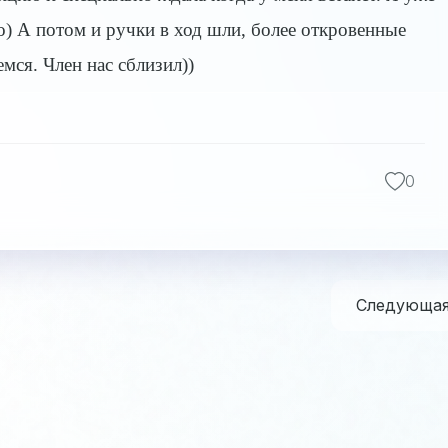
но) А потом и ручки в ход шли, более откровенные
мся. Член нас сблизил))
0
Следующа