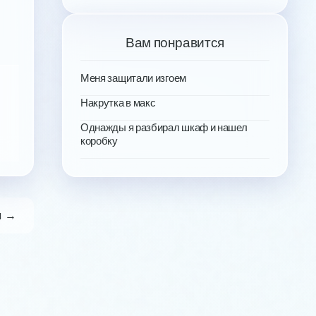
Вам понравится
Меня защитали изгоем
Накрутка в макс
Однажды я разбирал шкаф и нашел
коробку
я →