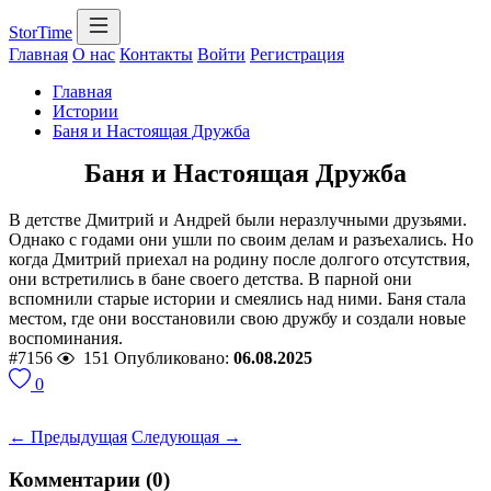
StorTime
Главная
О нас
Контакты
Войти
Регистрация
Главная
Истории
Баня и Настоящая Дружба
Баня и Настоящая Дружба
В детстве Дмитрий и Андрей были неразлучными друзьями.
Однако с годами они ушли по своим делам и разъехались. Но
когда Дмитрий приехал на родину после долгого отсутствия,
они встретились в бане своего детства. В парной они
вспомнили старые истории и смеялись над ними. Баня стала
местом, где они восстановили свою дружбу и создали новые
воспоминания.
#7156
151
Опубликовано:
06.08.2025
0
← Предыдущая
Следующая →
Комментарии (0)