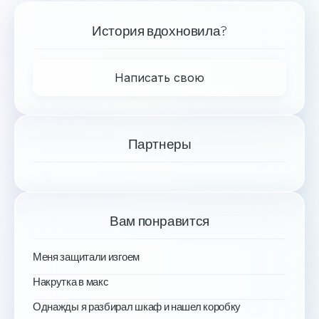
История вдохновила?
Написать свою
Партнеры
Вам понравится
Меня защитали изгоем
Накрутка в макс
Однажды я разбирал шкаф и нашел коробку