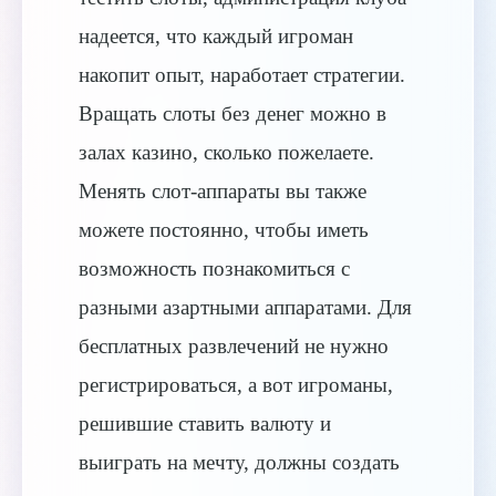
надеется, что каждый игроман
накопит опыт, наработает стратегии.
Вращать слоты без денег можно в
залах казино, сколько пожелаете.
Менять слот-аппараты вы также
можете постоянно, чтобы иметь
возможность познакомиться с
разными азартными аппаратами. Для
бесплатных развлечений не нужно
регистрироваться, а вот игроманы,
решившие ставить валюту и
выиграть на мечту, должны создать