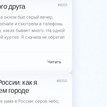
го друга
#8351
За окном был серый вечер,
олчали и смотрели в телефоны.
, каких бывает много. На одной
й куртке. Я сначала не обратил
Читать
оссии: как я
#8350
ем городе
 зима в России: серое небо,