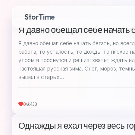
StorTime
Я давно обещал себе начать 
Я давно обещал себе начать бегать, но всег
работа, то усталость, то дождь, то плохое 
утром я проснулся и решил: хватит ждать ид
настоящая русская зима. Снег, мороз, темны
вышел в старых...
0
133
Однажды я ехал через весь г