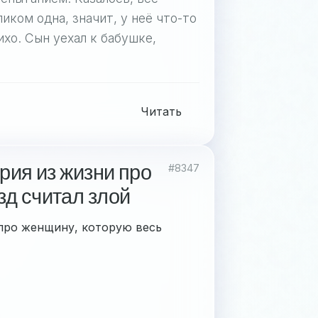
иком одна, значит, у неё что-то
ихо. Сын уехал к бабушке,
Читать
рия из жизни про
#8347
зд считал злой