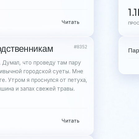
1.
Читать
ПРО
родственникам
#8352
Пар
 Думал, что проведу там пару
ривычной городской суеты. Мне
те. Утром я проснулся от петуха,
ишина и запах свежей травы.
Читать