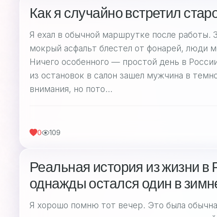
Как я случайно встретил старо
Я ехал в обычной маршрутке после работы. 
мокрый асфальт блестел от фонарей, люди м
Ничего особенного — простой день в России
из остановок в салон зашел мужчина в темно
внимания, но пото...
0
109
Реальная история из жизни в Р
однажды остался один в зимн
Я хорошо помню тот вечер. Это была обычная